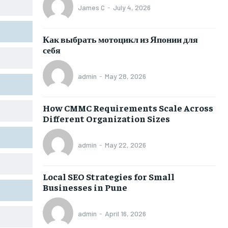
James C
-
July 4, 2026
Как выбрать мотоцикл из Японии для
себя
admin
-
May 28, 2026
How CMMC Requirements Scale Across
Different Organization Sizes
admin
-
May 22, 2026
Local SEO Strategies for Small
Businesses in Pune
admin
-
April 16, 2026