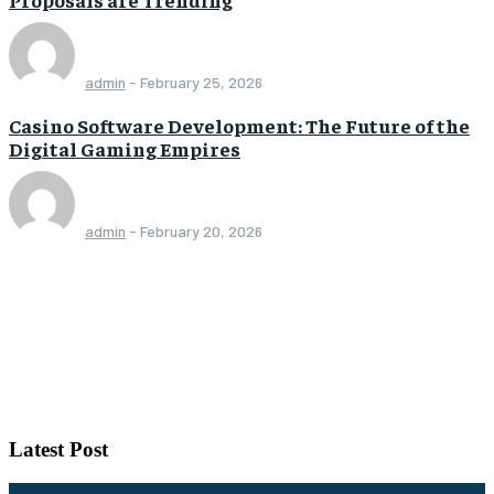
admin
-
February 25, 2026
Casino Software Development: The Future of the
Digital Gaming Empires
admin
-
February 20, 2026
Latest Post