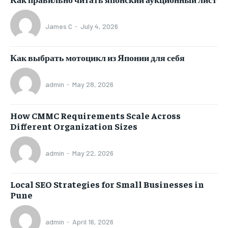
James C
-
July 4, 2026
Как выбрать мотоцикл из Японии для себя
admin
-
May 28, 2026
How CMMC Requirements Scale Across
Different Organization Sizes
admin
-
May 22, 2026
Local SEO Strategies for Small Businesses in
Pune
admin
-
April 16, 2026