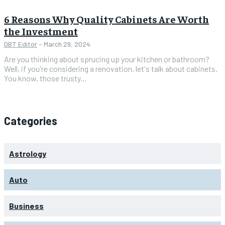
6 Reasons Why Quality Cabinets Are Worth
the Investment
DBT Editor
-
March 29, 2024
Are you thinking about sprucing up your kitchen or bathroom?
Well, if you're considering a renovation, let's talk about cabinets.
You know, those trusty...
Categories
Astrology
Auto
Business