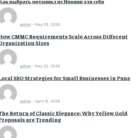
Как выбрать мотоцикл из Японии для себя
admin
-
May 28, 2026
How CMMC Requirements Scale Across Different
Organization Sizes
admin
-
May 22, 2026
Local SEO Strategies for Small Businesses in Pune
admin
-
April 16, 2026
The Return of Classic Elegance: Why Yellow Gold
Proposals are Trending