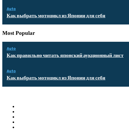
Auto
Как выбрать мотоцикл из Японии для себя
Most Popular
Auto
Как правильно читать японский аукционный лист
Auto
Как выбрать мотоцикл из Японии для себя
Quick Links
Homepage
Auto
Business
Education
Food