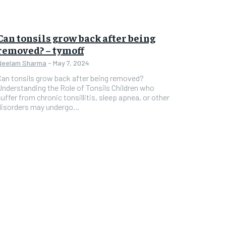
Can tonsils grow back after being
removed? – tymoff
Neelam Sharma
-
May 7, 2024
Can tonsils grow back after being removed?
Understanding the Role of Tonsils Children who
suffer from chronic tonsillitis, sleep apnea, or other
disorders may undergo...