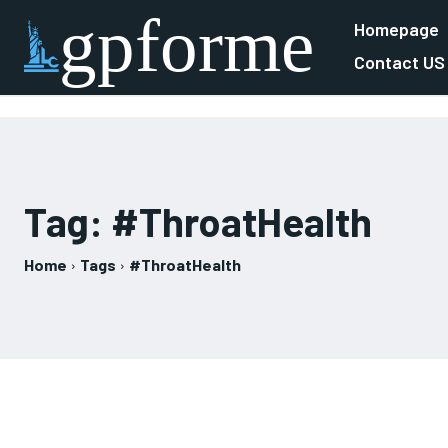
gpforme
Homepage
Contact US
Tag:
#ThroatHealth
Home
Tags
#ThroatHealth