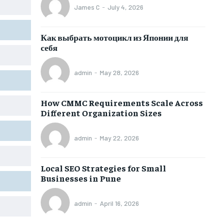
James C
-
July 4, 2026
Как выбрать мотоцикл из Японии для
себя
admin
-
May 28, 2026
How CMMC Requirements Scale Across
Different Organization Sizes
admin
-
May 22, 2026
Local SEO Strategies for Small
Businesses in Pune
admin
-
April 16, 2026