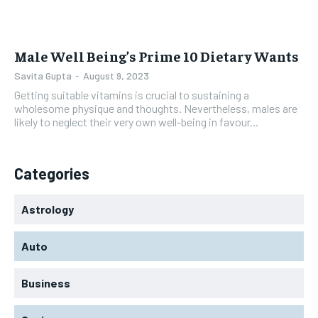
Male Well Being’s Prime 10 Dietary Wants
Savita Gupta
-
August 9, 2023
Getting suitable vitamins is crucial to sustaining a
wholesome physique and thoughts. Nevertheless, males are
likely to neglect their very own well-being in favour...
Categories
Astrology
Auto
Business